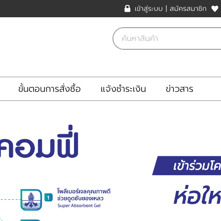
เข้าสู่ระบบ
|
สมัครสมาชิก
ขั้นตอนการสั่งซื้อ
แจ้งชำระเงิน
ข่าวสาร