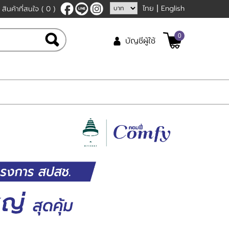
ไทย
English
สินค้าที่สนใจ
( 0 )
|
0
บัญชีผู้ใช้