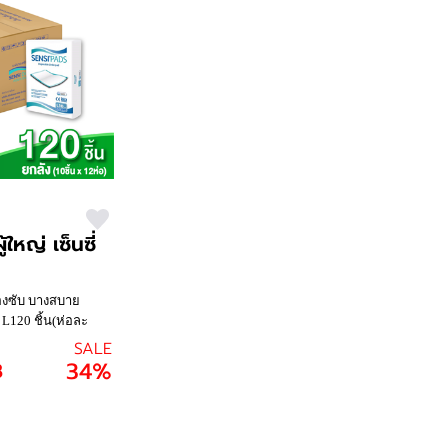
ใหญ่ เซ็นซี่
รองซับ บางสบาย
์ L120 ชิ้น(ห่อละ
นาดแผ่น 45 x 70 ซม.
SALE
34%
฿