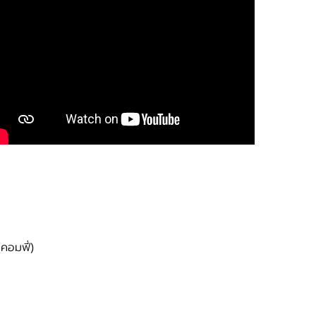
คอมฟี่)