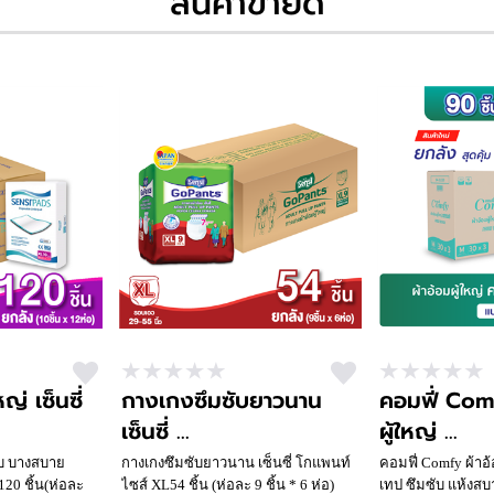
สินค้าขายดี
ญ่ เซ็นซี่
กางเกงซึมซับยาวนาน
คอมฟี่ Comf
เซ็นซี่ ...
ผู้ใหญ่ ...
ซับ บางสบาย
กางเกงซึมซับยาวนาน เซ็นซี่ โกแพนท์
คอมฟี่ Comfy ผ้าอ้
120 ชิ้น(ห่อละ
ไซส์ XL54 ชิ้น (ห่อละ 9 ชิ้น * 6 ห่อ)
เทป ซึมซับ แห้งสบ