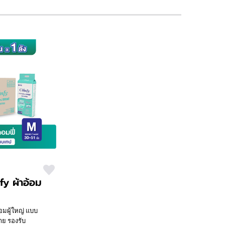
y ผ้าอ้อม
อมผู้ใหญ่ แบบ
าย รองรับ