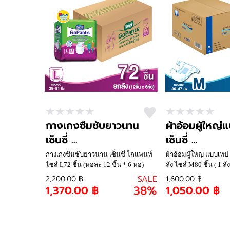
กางเกงซืมซับยาวนาน
ผ้าอ้อมผู้ใหญ
เซ็นซี่ ...
เซ็นซี่ ...
กางเกงซึมซับยาวนาน เซ็นซี่ โกแพนท์
ผ้าอ้อมผู้ใหญ่ แบบเทป S
ไซส์ L72 ชิ้น (ห่อละ 12 ชิ้น * 6 ห่อ)
ลัง ไซส์ M80 ชิ้น ( 1 ลัง
รอบเอว 28-51 นิ้ว
10 ชิ้น) รอบเอว 30 – 47
SALE
2,200.00 ฿
1,600.00 ฿
38%
1,370.00 ฿
1,050.00 ฿