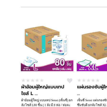
ผ้าอ้อมผู้ใหญ่แบบเทป
แผ่นรองซับผู้ให
ไซส์ L ...
...
ผ้าอ้อมผู้ใหญ่ แบบเทป Sensi (เซ็นซี่) ยก
เซ็นซี่ Sensi แผ่นรอง
ลัง ไซส์ L80 ชิ้น ( 1 ลัง มี 8 ห่อ / ห่อละ
ซึมซับดี ยกลัง ไซส์ XL